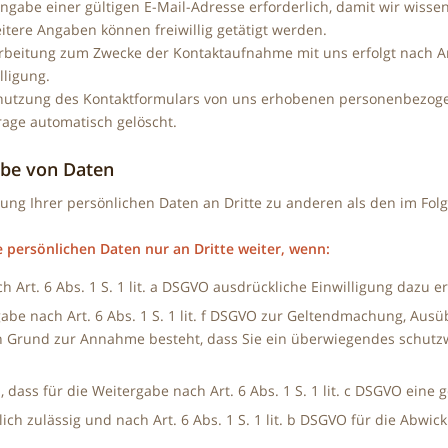
 Angabe einer gültigen E-Mail-Adresse erforderlich, damit wir wi
itere Angaben können freiwillig getätigt werden.
beitung zum Zwecke der Kontaktaufnahme mit uns erfolgt nach Art. 
lligung.
enutzung des Kontaktformulars von uns erhobenen personenbezog
rage automatisch gelöscht.
abe von Daten
ung Ihrer persönlichen Daten an Dritte zu anderen als den im Folg
e persönlichen Daten nur an Dritte weiter, wenn:
ch Art. 6 Abs. 1 S. 1 lit. a DSGVO ausdrückliche Einwilligung dazu er
gabe nach Art. 6 Abs. 1 S. 1 lit. f DSGVO zur Geltendmachung, Aus
in Grund zur Annahme besteht, dass Sie ein überwiegendes schutzw
l, dass für die Weitergabe nach Art. 6 Abs. 1 S. 1 lit. c DSGVO eine 
lich zulässig und nach Art. 6 Abs. 1 S. 1 lit. b DSGVO für die Abwic