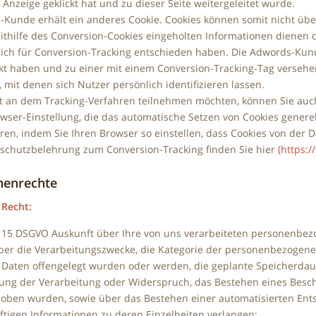
 Anzeige geklickt hat und zu dieser Seite weitergeleitet wurde.
-Kunde erhält ein anderes Cookie. Cookies können somit nicht üb
ithilfe des Conversion-Cookies eingeholten Informationen dienen 
e sich für Conversion-Tracking entschieden haben. Die Adwords-Kun
ckt haben und zu einer mit einem Conversion-Tracking-Tag versehen
 mit denen sich Nutzer persönlich identifizieren lassen.
t an dem Tracking-Verfahren teilnehmen möchten, können Sie auch 
wser-Einstellung, die das automatische Setzen von Cookies generel
eren, indem Sie Ihren Browser so einstellen, dass Cookies von der
schutzbelehrung zum Conversion-Tracking finden Sie hier
(https:/
enenrechte
 Recht:
 15 DSGVO Auskunft über Ihre von uns verarbeiteten personenbez
ber die Verarbeitungszwecke, die Kategorie der personenbezogen
 Daten offengelegt wurden oder werden, die geplante Speicherdaue
ung der Verarbeitung oder Widerspruch, das Bestehen eines Beschw
hoben wurden, sowie über das Bestehen einer automatisierten Entsc
ftigen Informationen zu deren Einzelheiten verlangen;