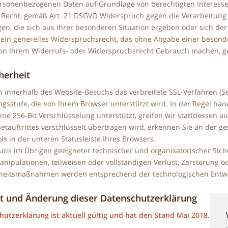
rsonenbezogenen Daten auf Grundlage von berechtigten Interessen 
 Recht, gemäß Art. 21 DSGVO Widerspruch gegen die Verarbeitung
en, die sich aus Ihrer besonderen Situation ergeben oder sich de
e ein generelles Widerspruchsrecht, das ohne Angabe einer besond
on Ihrem Widerrufs- oder Widerspruchsrecht Gebrauch machen, g
herheit
 innerhalb des Website-Besuchs das verbreitete SSL-Verfahren (Se
gsstufe, die von Ihrem Browser unterstützt wird. In der Regel hand
ine 256-Bit Verschlüsselung unterstützt, greifen wir stattdessen au
netauftrittes verschlüsselt übertragen wird, erkennen Sie an der 
s in der unteren Statusleiste Ihres Browsers.
uns im Übrigen geeigneter technischer und organisatorischer Sic
anipulationen, teilweisen oder vollständigen Verlust, Zerstörung o
heitsmaßnahmen werden entsprechend der technologischen Entwic
tät und Änderung dieser Datenschutzerklärung
hutzerklärung ist aktuell gültig und hat den Stand Mai 2018
.