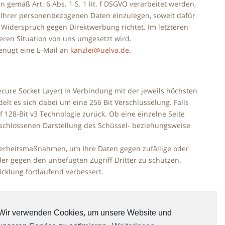
gemäß Art. 6 Abs. 1 S. 1 lit. f DSGVO verarbeitet werden,
 Ihrer personenbezogenen Daten einzulegen, soweit dafür
r Widerspruch gegen Direktwerbung richtet. Im letzteren
eren Situation von uns umgesetzt wird.
enügt eine E-Mail an
kanzlei@uelva.de
.
cure Socket Layer) in Verbindung mit der jeweils höchsten
elt es sich dabei um eine 256 Bit Verschlüsselung. Falls
f 128-Bit v3 Technologie zurück. Ob eine einzelne Seite
geschlossenen Darstellung des Schüssel- beziehungsweise
herheitsmaßnahmen, um Ihre Daten gegen zufällige oder
der gegen den unbefugten Zugriff Dritter zu schützen.
klung fortlaufend verbessert.
Wir verwenden Cookies, um unsere Website und