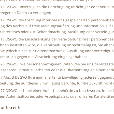
 16 DSGVO unverzüglich die Berichtigung unrichtiger oder Vervolls
zogenen Daten zu verlangen;
 17 DSGVO die Löschung Ihrer bei uns gespeicherten personenbezo
ng des Rechts auf freie Meinungsäußerung und Information, zur Er
en Interesses oder zur Geltendmachung, Ausübung oder Verteidigun
 18 DSGVO die Einschränkung der Verarbeitung Ihrer personenbezog
Ihnen bestritten wird, die Verarbeitung unrechtmäßig ist, Sie abe
 Sie jedoch diese zur Geltendmachung, Ausübung oder Verteidigun
rspruch gegen die Verarbeitung eingelegt haben;
 20 DSGVO Ihre personenbezogenen Daten, die Sie uns bereitgestel
esebaren Format zu erhalten oder die Übermittlung an einen ande
7 Abs. 3 DSGVO Ihre einmal erteilte Einwilligung jederzeit gegenüb
eitung, die auf dieser Einwilligung beruhte, für die Zukunft nich
 77 DSGVO sich bei einer Aufsichtsbehörde zu beschweren. In der R
hen Aufenthaltsortes oder Arbeitsplatzes oder unseres Kanzleisit
ruchsrecht