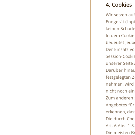
4. Cookies
Wir setzen auf
Endgerät (Lap
keinen Schaden
In dem Cookie
bedeutet jedoc
Der Einsatz v
Session-Cooki
unserer Seite 
Darüber hinau
festgelegten 
nehmen, wird 
nicht noch ei
Zum anderen s
Angebotes für 
erkennen, dass
Die durch Coo
Art. 6 Abs. 1 S
Die meisten B